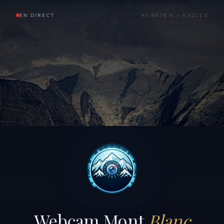
EN DIRECT
45.8878 N — 6.6211 E
Webcam Mont
Blanc