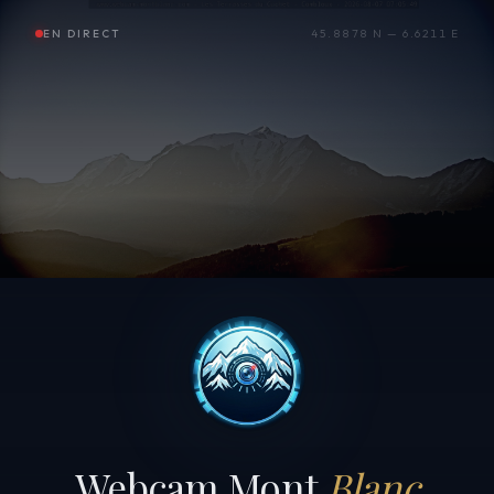
EN DIRECT
45.8878 N — 6.6211 E
Webcam Mont
Blanc