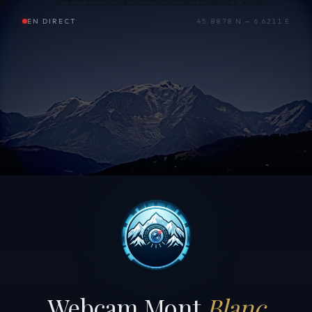
EN DIRECT
45.8878 N — 6.6211 E
Webcam Mont
Blanc