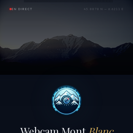
EN DIRECT
45.8878 N — 6.6211 E
Webcam Mont
Blanc