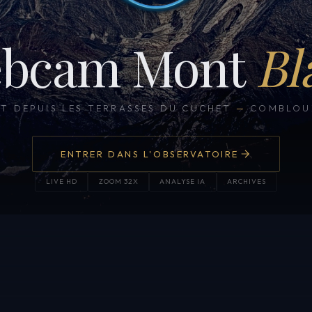
bcam Mont
Bl
CT DEPUIS LES TERRASSES DU CUCHET
—
COMBLOUX
ENTRER DANS L'OBSERVATOIRE
LIVE HD
ZOOM 32X
ANALYSE IA
ARCHIVES