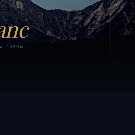
anc
, 1050M