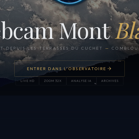
bcam Mont
Bl
CT DEPUIS LES TERRASSES DU CUCHET
—
COMBLOUX
ENTRER DANS L'OBSERVATOIRE
LIVE HD
ZOOM 32X
ANALYSE IA
ARCHIVES