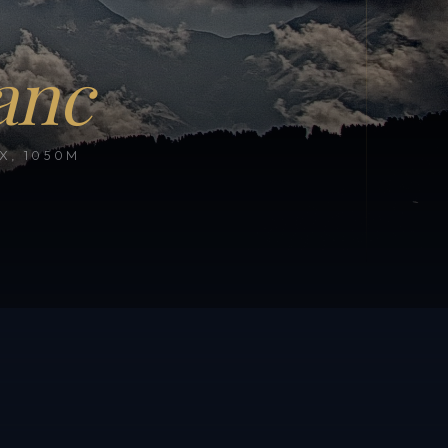
anc
, 1050M