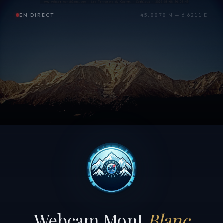
EN DIRECT
45.8878 N — 6.6211 E
Webcam Mont
Blanc