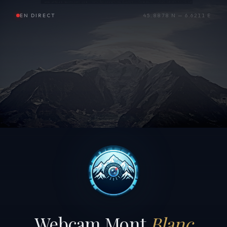
EN DIRECT
45.8878 N — 6.6211 E
Webcam Mont
Blanc