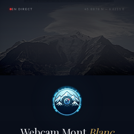
EN DIRECT
45.8878 N — 6.6211 E
Webcam Mont
Blanc