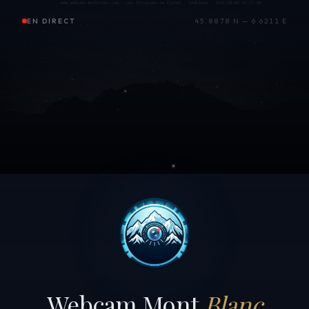
EN DIRECT
45.8878 N — 6.6211 E
Webcam Mont
Blanc