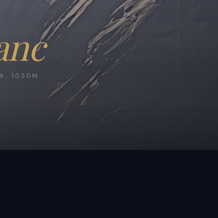
anc
, 1050M