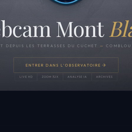
bcam Mont
Bl
CT DEPUIS LES TERRASSES DU CUCHET
—
COMBLOUX
ENTRER DANS L'OBSERVATOIRE
LIVE HD
ZOOM 32X
ANALYSE IA
ARCHIVES