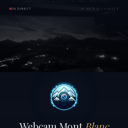
EN DIRECT
45.8878 N — 6.6211 E
Webcam Mont
Blanc