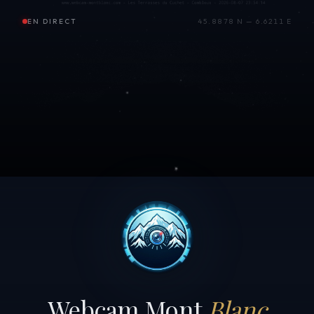
EN DIRECT
45.8878 N — 6.6211 E
Webcam Mont
Blanc