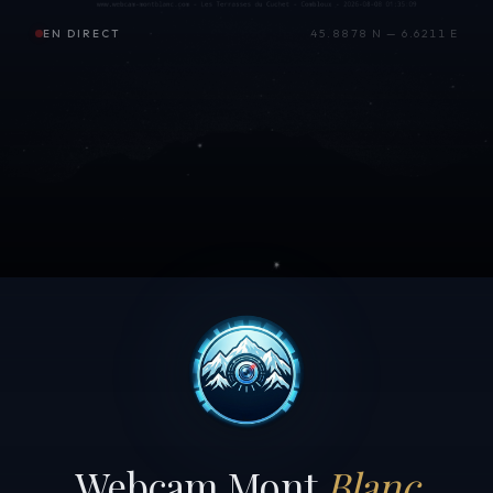
EN DIRECT
45.8878 N — 6.6211 E
Webcam Mont
Blanc