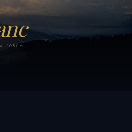
anc
, 1050M