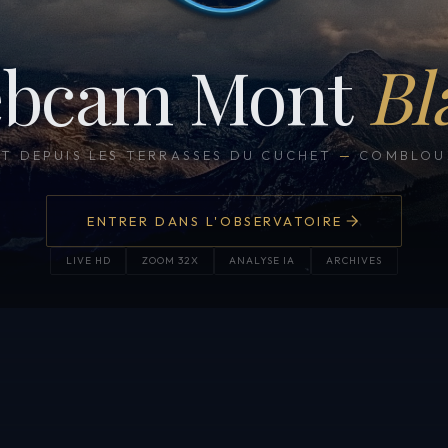
bcam Mont
Bl
CT DEPUIS LES TERRASSES DU CUCHET
—
COMBLOUX
ENTRER DANS L'OBSERVATOIRE
LIVE HD
ZOOM 32X
ANALYSE IA
ARCHIVES