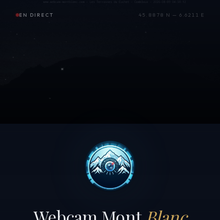
EN DIRECT
45.8878 N — 6.6211 E
Webcam Mont
Blanc