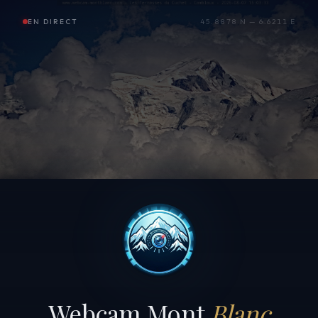
EN DIRECT
45.8878 N — 6.6211 E
Webcam Mont
Blanc