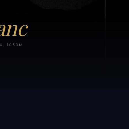
anc
, 1050M