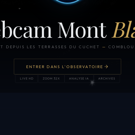
bcam Mont
Bl
CT DEPUIS LES TERRASSES DU CUCHET
—
COMBLOUX
ENTRER DANS L'OBSERVATOIRE
LIVE HD
ZOOM 32X
ANALYSE IA
ARCHIVES