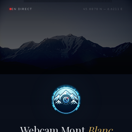
EN DIRECT
45.8878 N — 6.6211 E
Webcam Mont
Blanc