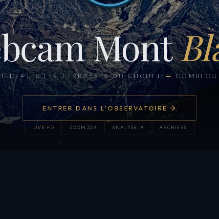
bcam Mont
Bl
CT DEPUIS LES TERRASSES DU CUCHET
—
COMBLOUX
ENTRER DANS L'OBSERVATOIRE
LIVE HD
ZOOM 32X
ANALYSE IA
ARCHIVES