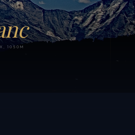
anc
, 1050M