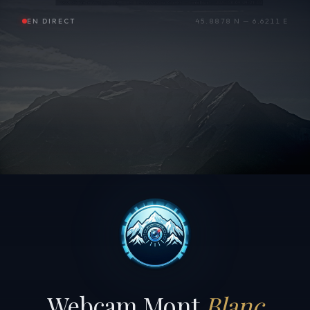
EN DIRECT
45.8878 N — 6.6211 E
Webcam Mont
Blanc