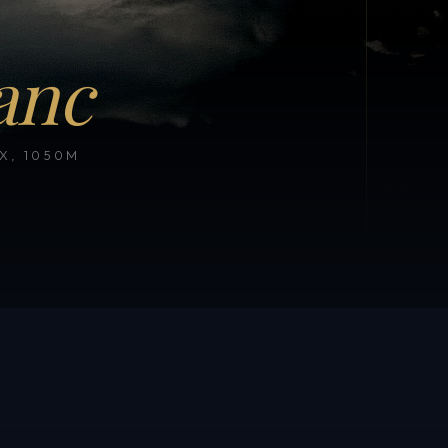
anc
, 1050M