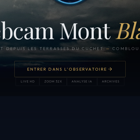
bcam Mont
Bl
CT DEPUIS LES TERRASSES DU CUCHET
—
COMBLOUX
ENTRER DANS L'OBSERVATOIRE
LIVE HD
ZOOM 32X
ANALYSE IA
ARCHIVES