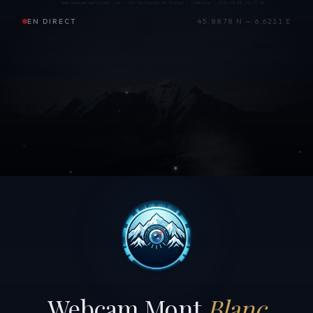
EN DIRECT
45.8878 N — 6.6211 E
Webcam Mont
Blanc