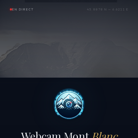
EN DIRECT
45.8878 N — 6.6211 E
Webcam Mont
Blanc