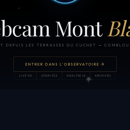
bcam Mont
Bl
CT DEPUIS LES TERRASSES DU CUCHET
—
COMBLOUX
ENTRER DANS L'OBSERVATOIRE
LIVE HD
ZOOM 32X
ANALYSE IA
ARCHIVES