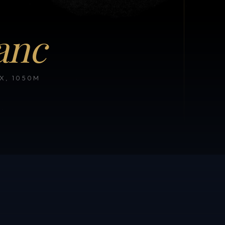
anc
, 1050M