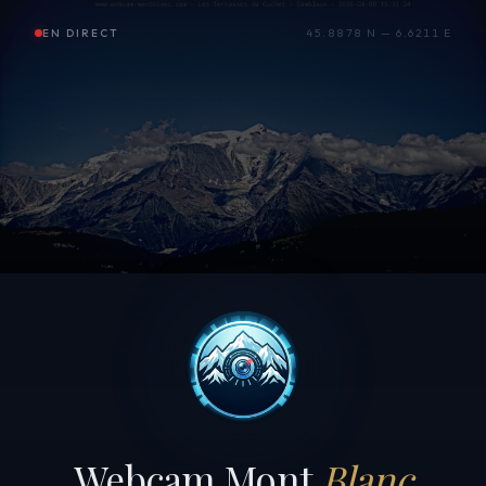
EN DIRECT
45.8878 N — 6.6211 E
Webcam Mont
Blanc