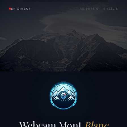
EN DIRECT
45.8878 N — 6.6211 E
Webcam Mont
Blanc