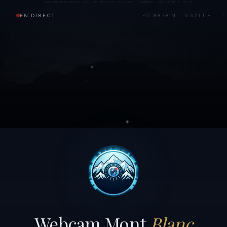
EN DIRECT
45.8878 N — 6.6211 E
Webcam Mont
Blanc