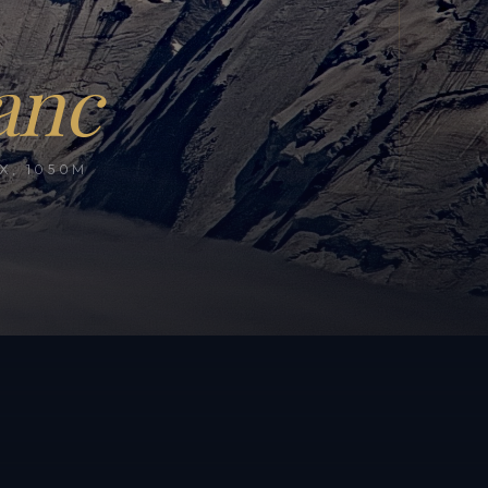
anc
, 1050M