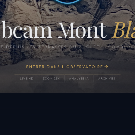
bcam Mont
Bl
CT DEPUIS LES TERRASSES DU CUCHET
—
COMBLOUX
ENTRER DANS L'OBSERVATOIRE
LIVE HD
ZOOM 32X
ANALYSE IA
ARCHIVES