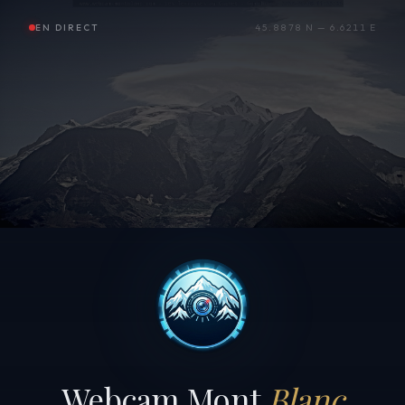
EN DIRECT
45.8878 N — 6.6211 E
Webcam Mont
Blanc