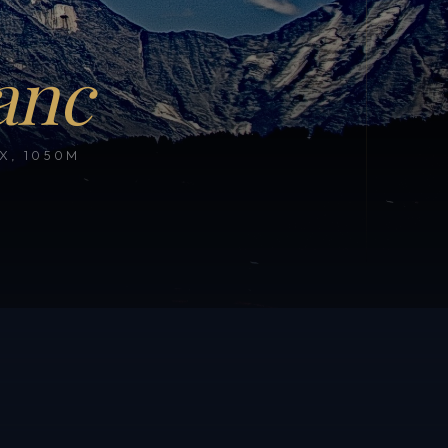
anc
, 1050M