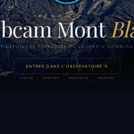
bcam Mont
Bl
CT DEPUIS LES TERRASSES DU CUCHET
—
COMBLOUX
ENTRER DANS L'OBSERVATOIRE
LIVE HD
ZOOM 32X
ANALYSE IA
ARCHIVES