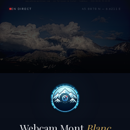
EN DIRECT
45.8878 N — 6.6211 E
Webcam Mont
Blanc