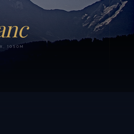
anc
, 1050M