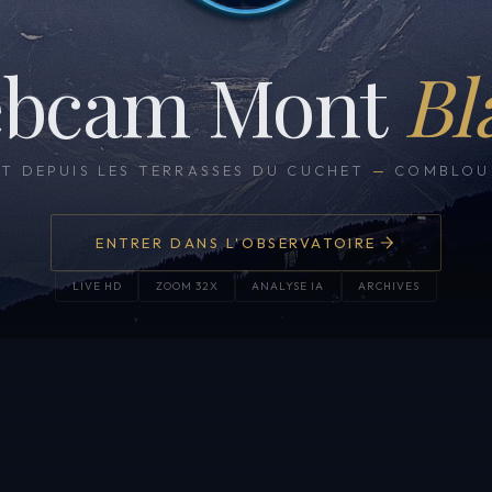
bcam Mont
Bl
CT DEPUIS LES TERRASSES DU CUCHET
—
COMBLOUX
ENTRER DANS L'OBSERVATOIRE
LIVE HD
ZOOM 32X
ANALYSE IA
ARCHIVES