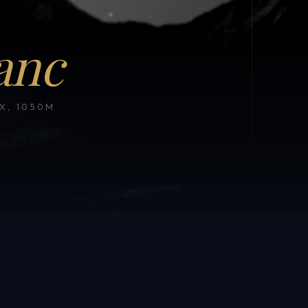
anc
, 1050M