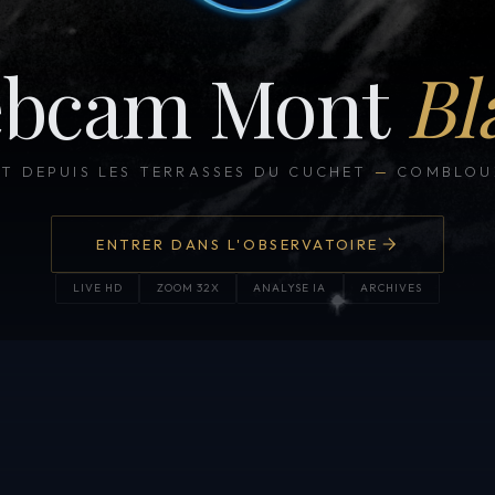
bcam Mont
Bl
CT DEPUIS LES TERRASSES DU CUCHET
—
COMBLOUX
ENTRER DANS L'OBSERVATOIRE
LIVE HD
ZOOM 32X
ANALYSE IA
ARCHIVES