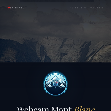
EN DIRECT
45.8878 N — 6.6211 E
Webcam Mont
Blanc