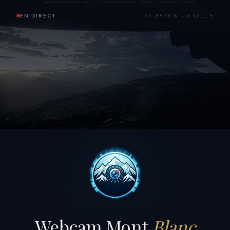
EN DIRECT
45.8878 N — 6.6211 E
Webcam Mont
Blanc