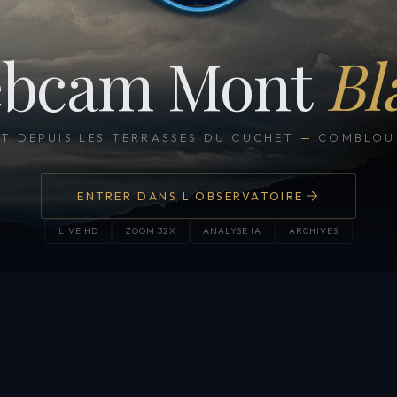
bcam Mont
Bl
CT DEPUIS LES TERRASSES DU CUCHET
—
COMBLOUX
ENTRER DANS L'OBSERVATOIRE
LIVE HD
ZOOM 32X
ANALYSE IA
ARCHIVES