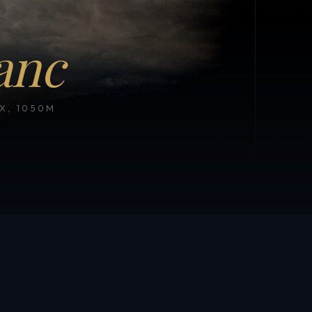
anc
, 1050M