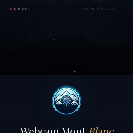
EN DIRECT
45.8878 N — 6.6211 E
Webcam Mont
Blanc