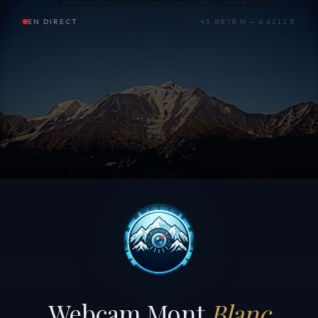
EN DIRECT
45.8878 N — 6.6211 E
Webcam Mont
Blanc