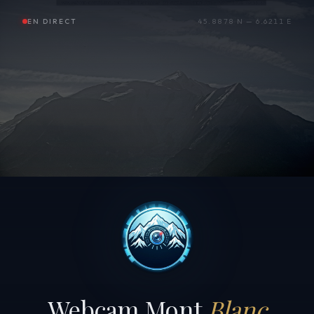
EN DIRECT
45.8878 N — 6.6211 E
Webcam Mont
Blanc