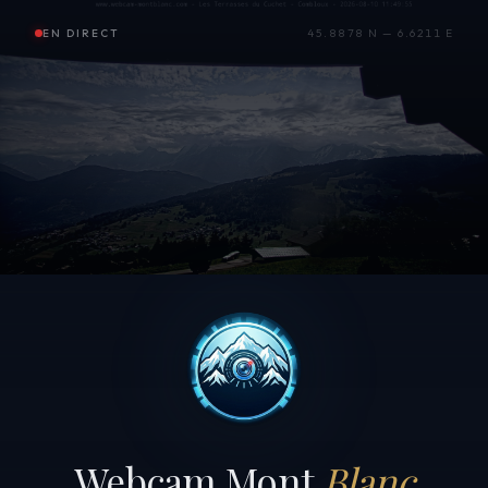
EN DIRECT
45.8878 N — 6.6211 E
Webcam Mont
Blanc