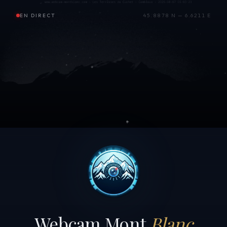
EN DIRECT
45.8878 N — 6.6211 E
Webcam Mont
Blanc