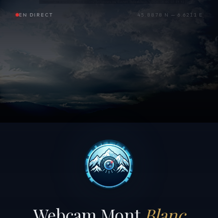
EN DIRECT
45.8878 N — 6.6211 E
Webcam Mont
Blanc