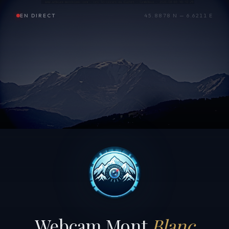
EN DIRECT
45.8878 N — 6.6211 E
Webcam Mont
Blanc