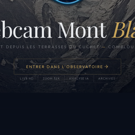
bcam Mont
Bl
CT DEPUIS LES TERRASSES DU CUCHET
—
COMBLOUX
ENTRER DANS L'OBSERVATOIRE
LIVE HD
ZOOM 32X
ANALYSE IA
ARCHIVES