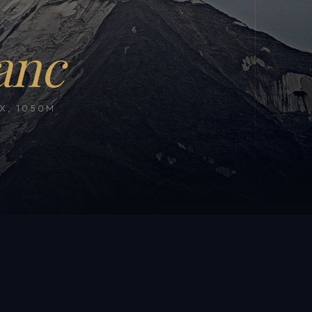
anc
, 1050M