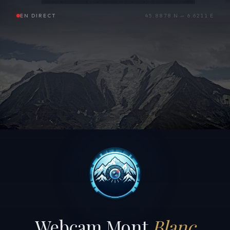
EN DIRECT
45.8878 N — 6.6211 E
Webcam Mont
Blanc