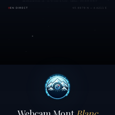
EN DIRECT
45.8878 N — 6.6211 E
Webcam Mont
Blanc