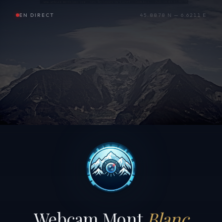
EN DIRECT
45.8878 N — 6.6211 E
Webcam Mont
Blanc