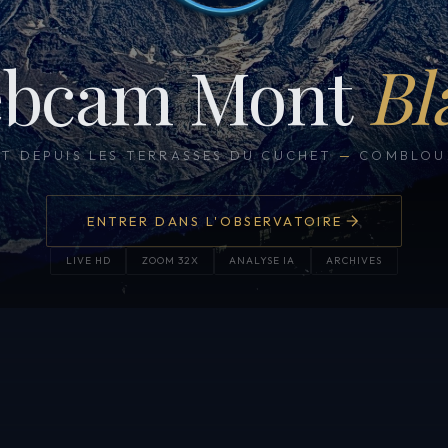
bcam Mont
Bl
CT DEPUIS LES TERRASSES DU CUCHET
—
COMBLOUX
ENTRER DANS L'OBSERVATOIRE
LIVE HD
ZOOM 32X
ANALYSE IA
ARCHIVES