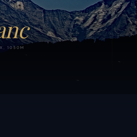
anc
, 1050M