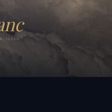
anc
, 1050M